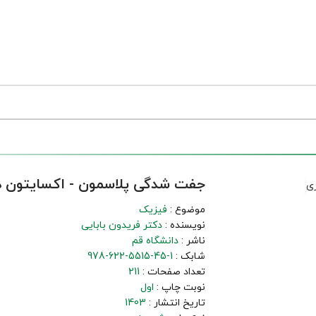
جفت شدگی پلاسمون - اکسایتون د
موضوع :
فیزیک
نویسنده :
دکتر فریدون بابایی
ناشر :
دانشگاه قم
شابک :
978-622-5515-45-1
تعداد صفحات :
211
نوبت چاپ :
اول
تاریخ انتشار :
1403