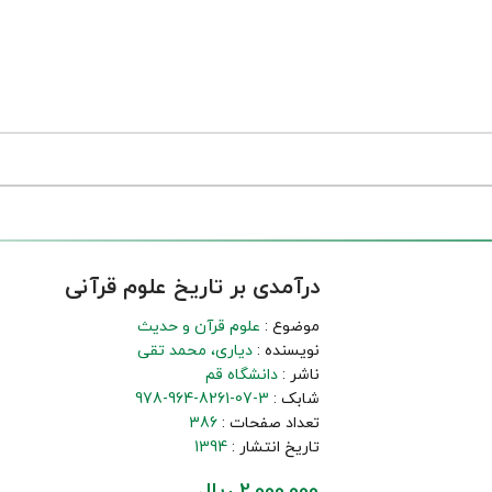
درآمدی بر تاریخ علوم قرآنی
موضوع :
علوم قرآن و حدیث
نویسنده :
دیاری، محمد تقی
ناشر :
دانشگاه قم
شابک :
978-964-8261-07-3
تعداد صفحات :
386
تاریخ انتشار :
1394
2,000,000 ریال