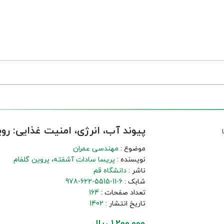
پیوند آب، انرژی، امنیت غذایی: رو
موضوع :
مهندسی عمران
نویسنده :
پریسا سادات آشفته، پروین گلفام
ناشر :
دانشگاه قم
شابک :
978-622-5515-11-6
تعداد صفحات :
164
تاریخ انتشار :
1402
1,200,000 ریال